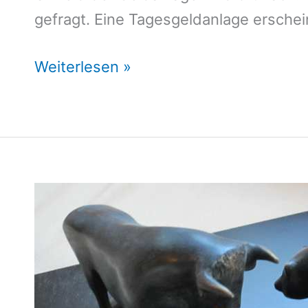
gefragt. Eine Tagesgeldanlage erschei
Sparplan
Weiterlesen »
Vergleich
Focus