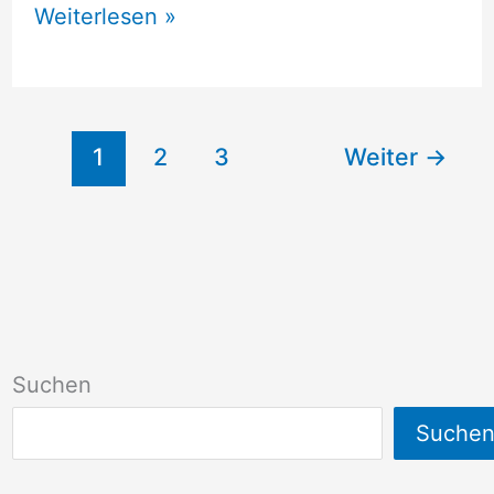
Fremdwährungskonto
Weiterlesen »
Zinsen
1
2
3
Weiter
→
Suchen
Suche