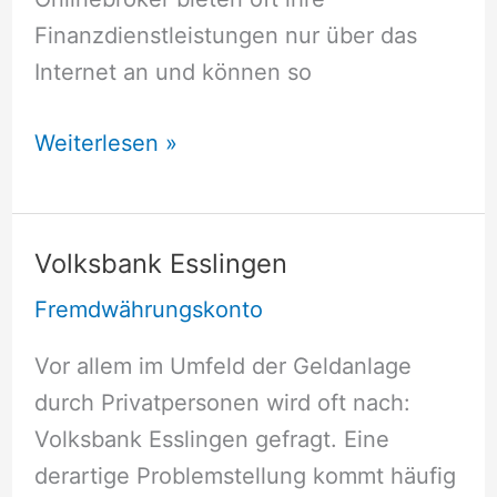
Finanzdienstleistungen nur über das
Internet an und können so
Fremdwährungskonto
Weiterlesen »
Volksbank
Volksbank Esslingen
Fremdwährungskonto
Vor allem im Umfeld der Geldanlage
durch Privatpersonen wird oft nach:
Volksbank Esslingen gefragt. Eine
derartige Problemstellung kommt häufig