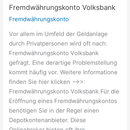
Fremdwährungskonto Volksbank
Fremdwährungskonto
Vor allem im Umfeld der Geldanlage
durch Privatpersonen wird oft nach:
Fremdwährungskonto Volksbank
gefragt. Eine derartige Problemstellung
kommt häufig vor. Weitere Informatione
finden Sie hier klicken –>>:
Fremdwährungskonto Volksbank Für die
Eröffnung eines Fremdwährungskontos
benötigen Sie in der Regel einen
Depotkontenanbieter. Diese
Onlinebroker bieten oft ihre