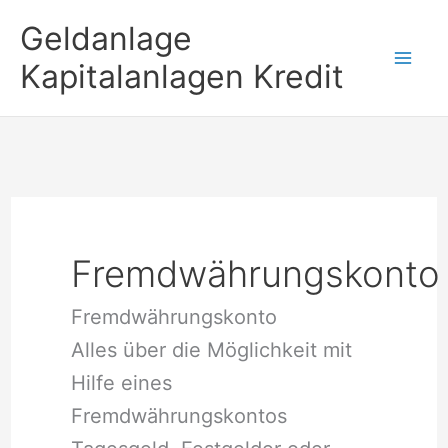
Zum
Geldanlage
Inhalt
Kapitalanlagen Kredit
springen
Fremdwährungskonto
Fremdwährungskonto
Alles über die Möglichkeit mit
Hilfe eines
Fremdwährungskontos