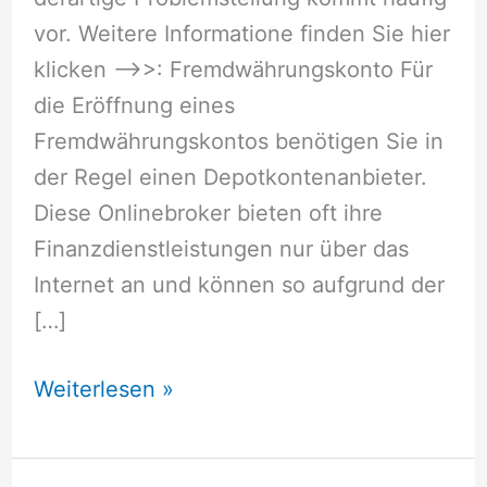
vor. Weitere Informatione finden Sie hier
klicken –>>: Fremdwährungskonto Für
die Eröffnung eines
Fremdwährungskontos benötigen Sie in
der Regel einen Depotkontenanbieter.
Diese Onlinebroker bieten oft ihre
Finanzdienstleistungen nur über das
Internet an und können so aufgrund der
[…]
Fremdwährungskonto
Weiterlesen »