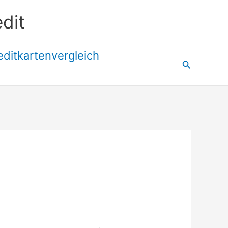
dit
editkartenvergleich
Suchen