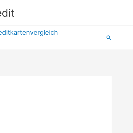
dit
editkartenvergleich
Suchen