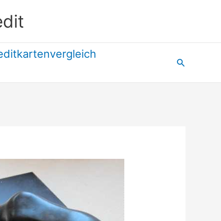
dit
editkartenvergleich
Suchen