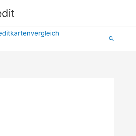
dit
editkartenvergleich
Suchen