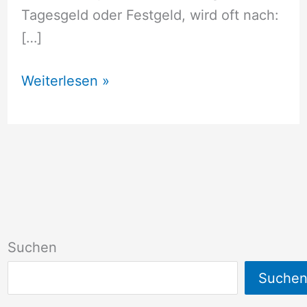
Tagesgeld oder Festgeld, wird oft nach:
[…]
Depfa
Weiterlesen »
Deutsche
Pfandbrief
Bank
AG,
Wiesbaden
Suchen
Suche