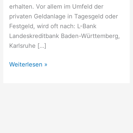
erhalten. Vor allem im Umfeld der
privaten Geldanlage in Tagesgeld oder
Festgeld, wird oft nach: L-Bank
Landeskreditbank Baden-Württemberg,
Karlsruhe […]
L-
Weiterlesen »
Bank
Landeskreditbank
Baden-
Württemberg,
Karlsruhe