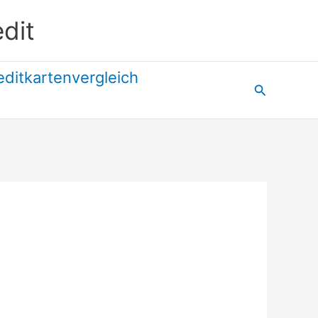
dit
editkartenvergleich
Suchen