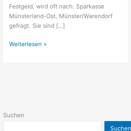
Festgeld, wird oft nach: Sparkasse
Münsterland-Ost, Münster/Warendorf
gefragt. Sie sind […]
Sparkasse
Weiterlesen »
Münsterland-
Ost,
Münster/Warendorf
Suchen
Suche