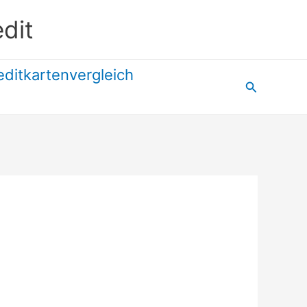
dit
editkartenvergleich
Suchen