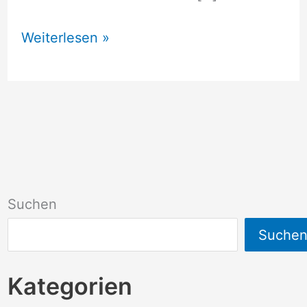
Volksbank
Weiterlesen »
Girokonto
Suchen
Suche
Kategorien