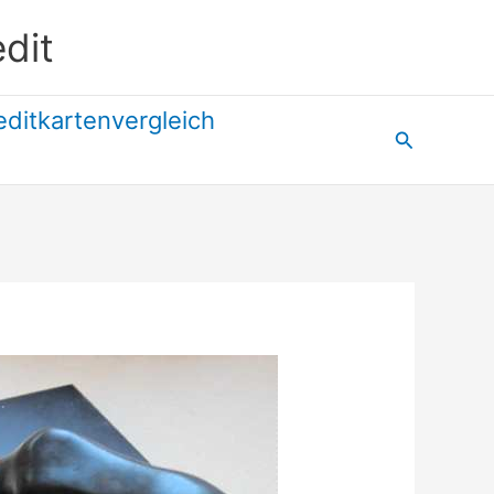
dit
editkartenvergleich
Suchen